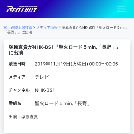
陸上競技部 – Fujits
メインナビゲーション
富士通陸上競技部
>
メディア情報
>
塚原直貴がNHK-BS1『聖火ロード５min,
「長野」』に出演
塚原直貴がNHK-BS1『聖火ロード５min,「長野」』
に出演
放送日時
2019年11月19日(火曜日) 00:00〜00:05
メディア
テレビ
チャンネル
NHK-BS1
番組名
聖火ロード５min,「長野」
出演：塚原直貴