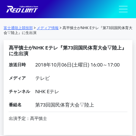
陸上競技部 – Fujits
メインナビゲーション
富士通陸上競技部
>
メディア情報
>
髙平慎士がNHK Eテレ『第73回国民体育大
会▽陸上』に生出演
髙平慎士がNHK Eテレ『第73回国民体育大会▽陸上』
に生出演
放送日時
2018年10月06日(土曜日) 16:00～17:00
メディア
テレビ
チャンネル
NHK Eテレ
番組名
第73回国民体育大会▽陸上
出演予定：髙平慎士