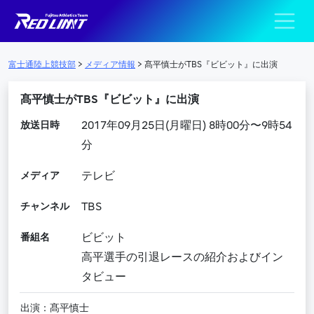
陸上競技部 – Fujits
メインナビゲーション
富士通陸上競技部
>
メディア情報
>
髙平慎士がTBS『ビビット』に出演
髙平慎士がTBS『ビビット』に出演
放送日時
2017年09月25日(月曜日) 8時00分〜9時54
分
メディア
テレビ
チャンネル
TBS
番組名
ビビット
高平選手の引退レースの紹介およびイン
タビュー
出演：髙平慎士