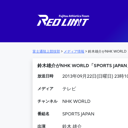
メインナビゲーション
富士通陸上競技部
>
メディア情報
>
鈴木雄介がNHK WORLD「
鈴木雄介がNHK WORLD「SPORTS JAP
放送日時
2013年09月22日(日曜日) 23時
メディア
テレビ
チャンネル
NHK WORLD
番組名
SPORTS JAPAN
出演
鈴木 雄介