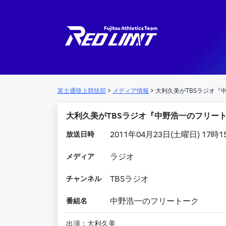
メインナビゲーション
富士通陸上競技部
>
メディア情報
>
大利久美がTBSラジオ『
大利久美がTBSラジオ『中野浩一のフリー
放送日時
2011年04月23日(土曜日) 17時
メディア
ラジオ
チャンネル
TBSラジオ
番組名
中野浩一のフリートーク
出演：大利久美