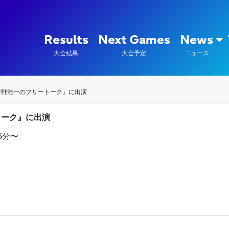
陸上競技部 – Fujitsu Sports : 富
Results
Next Games
News
大会結果
大会予定
ニュース
中野浩一のフリートーク』に出演
トーク』に出演
15分〜