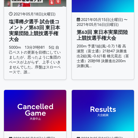
2021年05月18日(火曜日)
2021年05月15日(土曜日) 〜
塩澤稀夕選手 試合後コ
2021年05月16日(日曜日)
メント／第63回 東日本
第63回 東日本実業団陸
実業団陸上競技選手権
上競技選手権大会
大会
200m 予選1組(風:-0.7) 1着 高
5000m 13分39秒81 5位 自
瀬慧（富士通）21秒47 決勝進
己ベストの更新を目標にしてい
出2組(風:-0.6)1着 橋元晃志（富
ましたが、思ったように集団の
士通）20秒98 決勝進出200m
ペースが上がらず、上手くいき
決勝(風…
ませんでした。序盤はスローペ
ースで、誰…