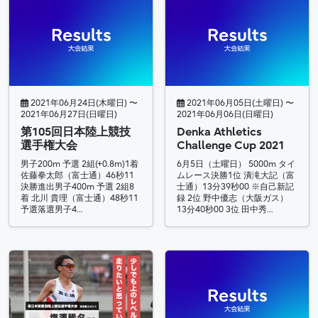
2021年06月24日(木曜日) 〜
2021年06月05日(土曜日) 〜
2021年06月27日(日曜日)
2021年06月06日(日曜日)
第105回日本陸上競技
Denka Athletics
選手権大会
Challenge Cup 2021
男子200m 予選 2組(+0.8m)1着
6月5日（土曜日） 5000m タイ
佐藤拳太郎（富士通）46秒11
ムレース決勝1位 潰滝大記（富
決勝進出男子400m 予選 2組8
士通）13分39秒00 ※自己新記
着 北川 貴理（富士通）48秒11
録 2位 野中優志（大阪ガス）
予選落選男子4…
13分40秒00 3位 田中秀…