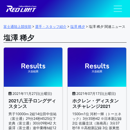
陸上競技部 – Fujits
メインナビゲーション
富士通陸上競技部
>
選手・スタッフ紹介
>
塩澤 稀夕
>
塩澤 稀夕 関連ニュース
塩澤 稀夕
2021年11月27日(土曜日)
2021年07月17日(土曜日)
2021八王子ロングディ
ホクレン・ディスタン
スタンス
スチャレンジ2021
男子10000m 2組14位田中佳祐
1500m1位 河村一輝（トーエネ
（富士通）29分24秒4525位下
ック）3分35秒42 ※日本新記録
史典（富士通）30分09秒42 大
2位 佐藤圭汰（洛南高）3分37
森澪（富士通）途中棄権6組12
秒18 ※高校新記録 3位 坂東悠