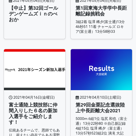
2021年05月04日(火曜日)
2021年05月04日(火曜日)
【中止】第32回ゴール
第1回東海大学学中長距
デンゲームズｉｎのべ
離記録挑戦会
おか
3組2着 塩澤 稀夕(富士通)13分
46秒51 11着 チャールズ ロキ
ア(富士通）13分58秒33
2021年04月16日(金曜日)
2021年04月10日(土曜日)
富士通陸上競技部に仲
第29回金栗記念選抜陸
間入りした６名の新加
上中長距離大会2021
入選手をご紹介しま
5000m 6組1位 塩尻 和也（富士
す！
通）13分22秒80 ※自己新記録
4組15位 塩澤 稀夕（富士通）
伝統あるチームで、恩師でもあ
13分57秒523組2位 潰滝 大記
り、超えたい存在でもある澤野