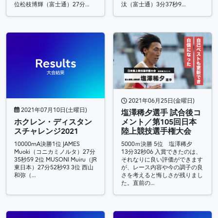
位松枝博輝（富士通）27分…
汰（富士通）3分37秒9…
2021年06月25日(金曜日)
2021年07月10日(土曜日)
塩澤稀夕選手 試合後コ
ホクレン・ディスタン
メント／第105回日本
スチャレンジ2021
陸上競技選手権大会
10000mA決勝1位 JAMES
5000ｍ決勝 5位 塩澤稀夕
Muoki（コニカミノルタ）27分
13分32秒06 入賞できたのは、
35秒59 2位 MUSONI Muiru（JR
それなりに良い評価ができます
東日本）27分52秒93 3位 西山
が、レース内容や今の調子の良
和弥（…
さを考えると悔しさが残りまし
た。直前の…