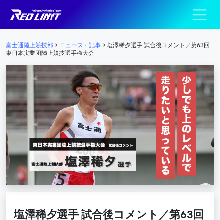
陸上競技部 – Fujits
メインナビゲーション
富士通陸上競技部
>
ニュース・記事
>
塩澤稀夕選手 試合後コメント／第63回
東日本実業団陸上競技選手権大会
塩澤稀夕選手 試合後コメント／第63回