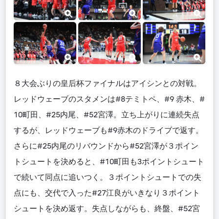
８大会ぶりの皇后杯ファイナルはアイシンとの対戦。
レッドウェーブのスタメンは#8テミトペ、#9 赤木、#
10町田、#25内尾、#52宮澤。立ち上がりに連続失点
するが、レッドウェーブも#9赤木のドライブで返す。
さらに#25内尾のリバウンドから#52宮澤が３ポイン
トシュートを決めると、#10町田も3ポイントシュート
で続いて同点に追いつく。３ポイントシュートでの失
点にも、交代で入った#27江良がいきなり３ポイント
シュートを決め返す。失点しながらも、終盤、#52宮