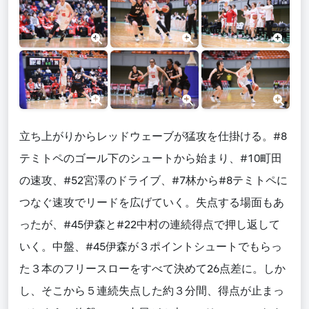
立ち上がりからレッドウェーブが猛攻を仕掛ける。#8
テミトペのゴール下のシュートから始まり、#10町田
の速攻、#52宮澤のドライブ、#7林から#8テミトペに
つなぐ速攻でリードを広げていく。失点する場面もあ
ったが、#45伊森と#22中村の連続得点で押し返して
いく。中盤、#45伊森が３ポイントシュートでもらっ
た３本のフリースローをすべて決めて26点差に。しか
し、そこから５連続失点した約３分間、得点が止まっ