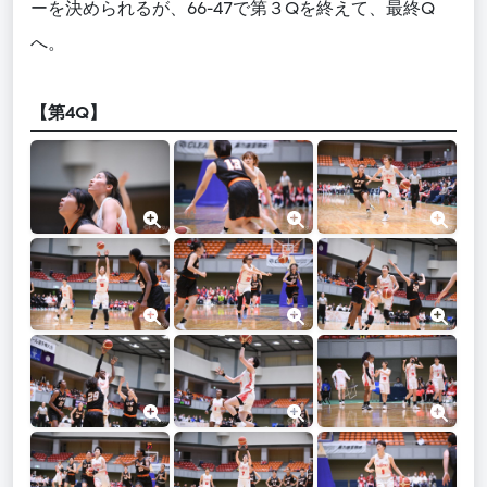
ーを決められるが、66-47で第３Qを終えて、最終Q
へ。
【第4Q】