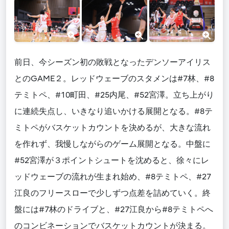
前日、今シーズン初の敗戦となったデンソーアイリス
とのGAME２。レッドウェーブのスタメンは#7林、#8
テミトペ、#10町田、#25内尾、#52宮澤。立ち上がり
に連続失点し、いきなり追いかける展開となる。#8テ
ミトペがバスケットカウントを決めるが、大きな流れ
を作れず、我慢しながらのゲーム展開となる。中盤に
#52宮澤が３ポイントシュートを沈めると、徐々にレ
ッドウェーブの流れが生まれ始め、#8テミトペ、#27
江良のフリースローで少しずつ点差を詰めていく。終
盤には#7林のドライブと、#27江良から#8テミトペへ
のコンビネーションでバスケットカウントが決まる。