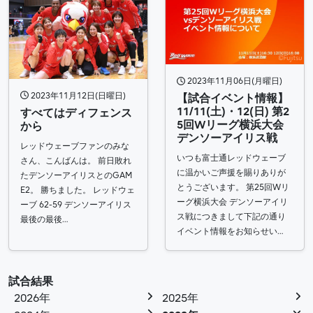
2023年11月06日(月曜日)
2023年11月12日(日曜日)
【試合イベント情報】
11/11(土)・12(日) 第2
すべてはディフェンス
5回Wリーグ横浜大会
から
デンソーアイリス戦
レッドウェーブファンのみな
いつも富士通レッドウェーブ
さん、こんばんは。 前日敗れ
に温かいご声援を賜りありが
たデンソーアイリスとのGAM
とうございます。 第25回Wリ
E2。 勝ちました。 レッドウェ
ーグ横浜大会 デンソーアイリ
ーブ 62-59 デンソーアイリス
ス戦につきまして下記の通り
最後の最後…
イベント情報をお知らせい…
試合結果
2026年
2025年