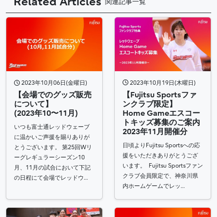
Related Articles
関連記事一覧
2023年10月19日(木曜日)
2023年10月06日(金曜日)
【Fujitsu Sportsファ
【会場でのグッズ販売
ンクラブ限定】
について】
Home Gameエスコー
(2023年10〜11月)
トキッズ募集のご案内
いつも富士通レッドウェーブ
2023年11月開催分
に温かいご声援を賜りありが
日頃よりFujitsu Sportsへの応
とうございます。 第25回Wリ
援をいただきありがとうござ
ーグレギュラーシーズン10
います。 Fujitsu Sportsファン
月、11月の試合において下記
クラブ会員限定で、神奈川県
の日程にて会場でレッドウ…
内ホームゲームでレッ…