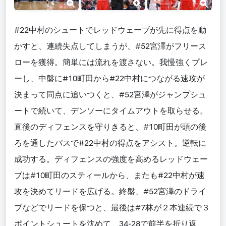
#22中村のシュートでレッドウェーブが先に得点を動
かすと、連続失点してしまうが、#52宮澤がフリース
ローを獲得。簡単には流れを渡さない。我慢強くプレ
ーし、中盤に#10町田から#22中村につながる速攻が
決まって同点に追いつくと、#52宮澤がジャンプシュ
ートで続いて、デンソーにタイムアウトを取らせる。
直後のディフェンスを守りきると、#10町田が頭の後
ろを通したパスで#22中村の得点をアシスト。逆転に
成功する。ディフェンスの強度を高めるレッドウェー
ブは#10町田のスティールから、またも#22中村が速
攻を決めてリードを広げる。終盤、#52宮澤のドライ
ブなどでリードを保つと、最後は#7林が２本連続で３
ポイントシュートを沈めて、34-28で前半を折り返