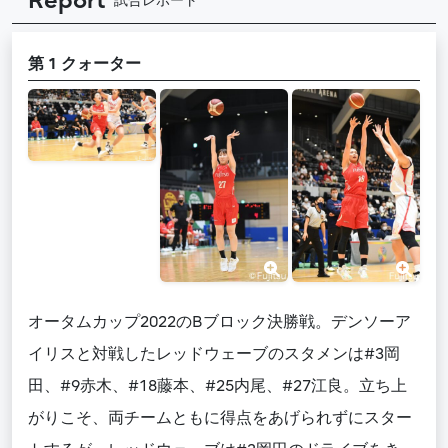
Report
試合レポート
第 1 クォーター
オータムカップ2022のBブロック決勝戦。デンソーア
イリスと対戦したレッドウェーブのスタメンは#3岡
田、#9赤木、#18藤本、#25内尾、#27江良。立ち上
がりこそ、両チームともに得点をあげられずにスター