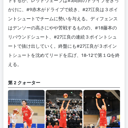
トするが、レッドウェーブは#3岡田のドライブをきっ
かけに、#9赤木がドライブで続き、#27江良は３ポイ
ントシュートでチームに勢いを与える。ディフェンス
はデンソーの高さにやや苦戦するものの、#18藤本の
リバウンドシュート、#27江良の連続３ポイントシュ
ートで抜け出していく。終盤にも#27江良が３ポイン
トシュートを沈めてリードを広げ、18-12で第１Qを終
える。
第 2 クォーター