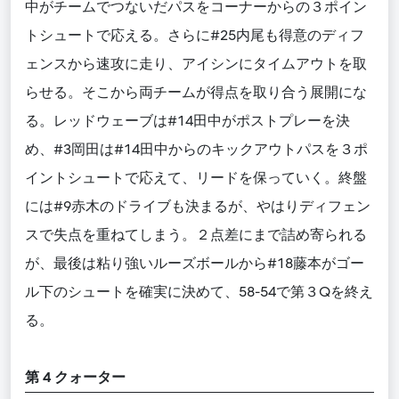
中がチームでつないだパスをコーナーからの３ポイン
トシュートで応える。さらに#25内尾も得意のディフ
ェンスから速攻に走り、アイシンにタイムアウトを取
らせる。そこから両チームが得点を取り合う展開にな
る。レッドウェーブは#14田中がポストプレーを決
め、#3岡田は#14田中からのキックアウトパスを３ポ
イントシュートで応えて、リードを保っていく。終盤
には#9赤木のドライブも決まるが、やはりディフェン
スで失点を重ねてしまう。２点差にまで詰め寄られる
が、最後は粘り強いルーズボールから#18藤本がゴー
ル下のシュートを確実に決めて、58-54で第３Qを終え
る。
第 4 クォーター