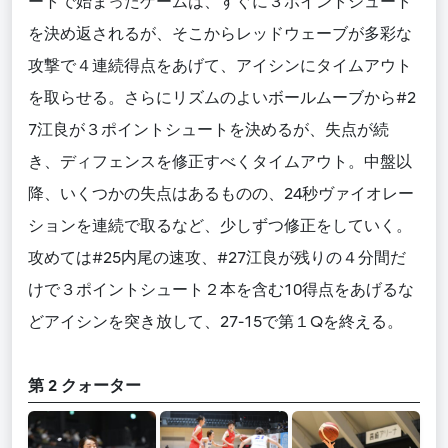
ートで始まったゲームは、すぐに３ポイントシュート
を決め返されるが、そこからレッドウェーブが多彩な
攻撃で４連続得点をあげて、アイシンにタイムアウト
を取らせる。さらにリズムのよいボールムーブから#2
7江良が３ポイントシュートを決めるが、失点が続
き、ディフェンスを修正すべくタイムアウト。中盤以
降、いくつかの失点はあるものの、24秒ヴァイオレー
ションを連続で取るなど、少しずつ修正をしていく。
攻めては#25内尾の速攻、#27江良が残りの４分間だ
けで３ポイントシュート２本を含む10得点をあげるな
どアイシンを突き放して、27-15で第１Qを終える。
第 2 クォーター