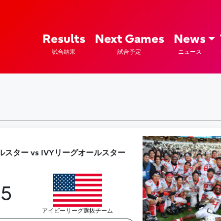
ズ – Fujitsu Sports : 富士通
Results
Next Games
News
試合結果
試合予定
ニュース
スター vs IVYリーグオールスター
5
アイビーリーグ選抜チーム