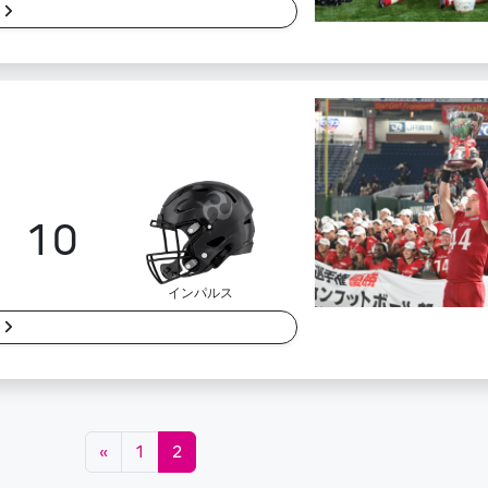
細
10
インパルス
細
«
1
2