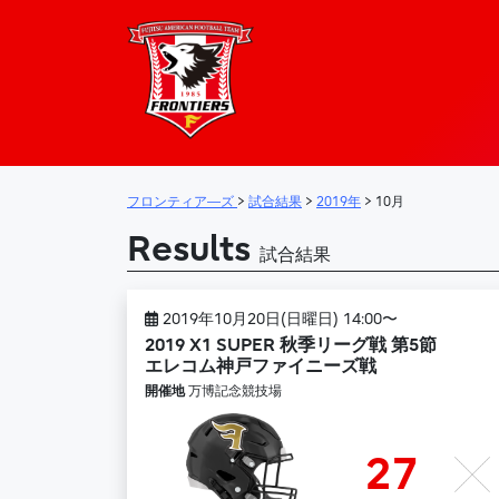
フロンティア―
メインナビゲーション
フロンティア―ズ
>
試合結果
>
2019年
>
10月
Results
試合結果
2019年10月20日(日曜日) 14:00〜
2019 X1 SUPER 秋季リーグ戦 第5節
エレコム神戸ファイニーズ戦
開催地
万博記念競技場
27