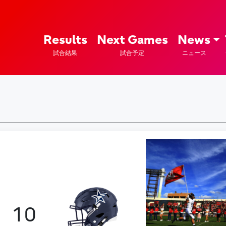
ズ – Fujitsu Sports : 富士通
Results
Next Games
News
試合結果
試合予定
ニュース
10