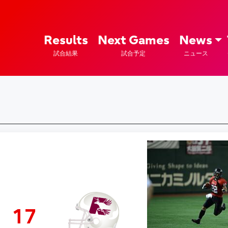
ズ – Fujitsu Sports : 富士通
Results
Next Games
News
試合結果
試合予定
ニュース
17