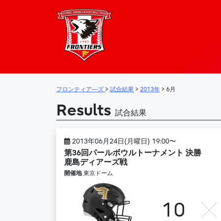
フロンティア―
メインナビゲーション
フロンティア―ズ
>
試合結果
>
2013年
>
6月
Results
試合結果
2013年06月24日(月曜日) 19:00〜
第36回パールボウルトーナメント 決勝
鹿島ディアーズ戦
開催地
東京ドーム
10