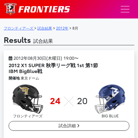
メインナビゲーション
フロンティア―ズ
>
試合結果
>
2012年
>
8月
Results
試合結果
2012年08月30日(木曜日) 19:00〜
2012 X1 SUPER 秋季リーグ戦 1st 第1節
IBM BigBlue戦
開催地
東京ドーム
24
20
フロンティアーズ
BIG BLUE
試合詳細