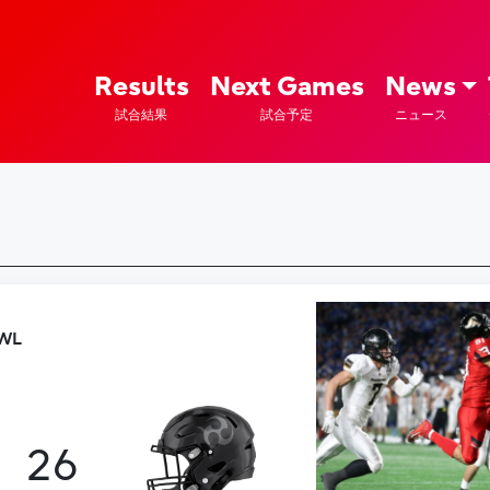
ズ – Fujitsu Sports : 富士通
Results
Next Games
News
試合結果
試合予定
ニュース
WL
26