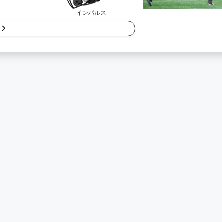
インパルス
細