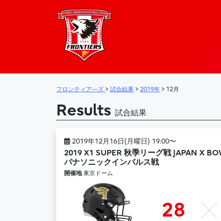
フロンティア―
メインナビゲーション
フロンティア―ズ
>
試合結果
>
2019年
>
12月
Results
試合結果
2019年12月16日(月曜日) 19:00〜
2019 X1 SUPER 秋季リーグ戦 JAPAN X BO
パナソニックインパルス戦
開催地
東京ドーム
28