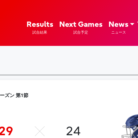
ズ – Fujitsu Sports : 富士通
Results
Next Games
News
試合結果
試合予定
ニュース
シーズン 第1節
29
24