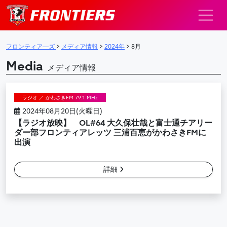
メインナビゲーション
フロンティア―ズ
>
メディア情報
>
2024年
>
8月
Media
メディア情報
ラジオ ／ かわさきFM 79.1 MHz
2024年08月20日(火曜日)
【ラジオ放映】 OL#64 大久保壮哉と富士通チアリー
ダー部フロンティアレッツ 三浦百恵がかわさきFMに
出演
詳細