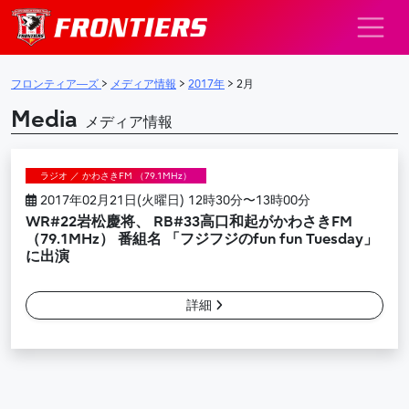
メインナビゲーション
フロンティア―ズ
>
メディア情報
>
2017年
>
2月
Media
メディア情報
ラジオ ／ かわさきFM （79.1MHz）
2017年02月21日(火曜日) 12時30分〜13時00分
WR#22岩松慶将、 RB#33高口和起がかわさきFM
（79.1MHz） 番組名 「フジフジのfun fun Tuesday」
に出演
詳細