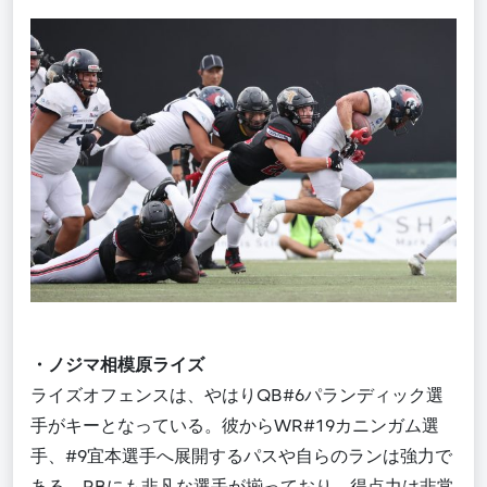
・
ノジマ相模原ライズ
ライズオフェンスは、やはり
QB
#
6
パランディック選
手がキーとなっている。彼から
WR
#
19
カニンガム選
手、
#9
宜本選手へ展開するパスや自らのランは強力で
ある
。
RB
にも非凡な選手が揃っており、得点力は非常