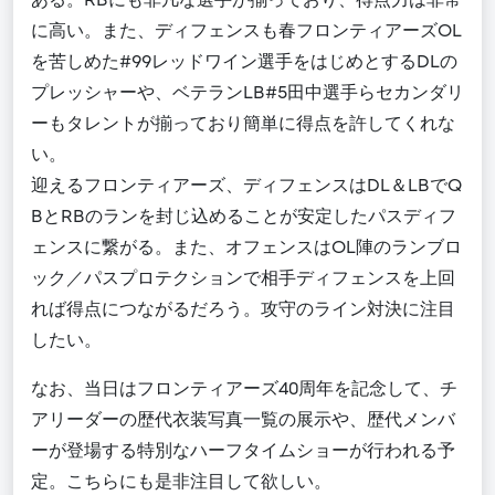
に高い。また、ディフェンスも春フロンティアーズ
OL
を苦しめた
#
99
レッドワイン選手をはじめとする
DL
の
プレッシャーや、ベテラン
LB#5
田中選手らセカンダリ
ーもタレントが揃っており簡単に得点を許してくれな
い。
迎えるフロンティアーズ
、
ディフェンスは
DL
＆
LB
で
Q
B
と
RB
のランを封じ込めることが安定したパスディフ
ェンスに繋がる
。
また、オフェンスは
OL
陣のランブロ
ック／パスプロテクションで相手ディフェンスを上回
れば得点につながるだろう。攻守のライン対決に注目
したい
。
なお、当日はフロンティアーズ
40
周年を記念して、チ
アリーダーの歴代衣装写真一覧の展示や、歴代メンバ
ーが登場する特別なハーフタイムショーが行われる予
定。こちらにも是非注目して欲しい。