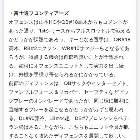
・
富士通フロンティアーズ
オフェンスは山本
HC
や
QB#18
高木からもコメントが
あった通り、
1st
シリーズからフルスロットルで戦える
かどうかが課題であろう
。
キーとなる選手は、
QB#18
高木
、
RB#2
ニクソン
、
WR#10
サマジーらとなるであ
ろうが、得点する機会は前節程無いことが予想され
る。如何にオフェンスユニットとして実力を出し続
け、好機を手繰り寄せられるかにかかっている。
前節のディフェンスは
、
QB
サックやインターセプト、
ファンブルフォース＆リカバー、セーフティなどビッ
グプレーのオンパレードであったが、同じ様に勝利に
直結するプレーを起こせるかどうかがカギと思われ
る。
DL#90
藤谷、
LB#44
趙、
DB#7
ブロンソンらベテ
ラン勢はさることながら、こちらもユニット全員が臆
することなく攻めたディフェンスを展開して欲しい。