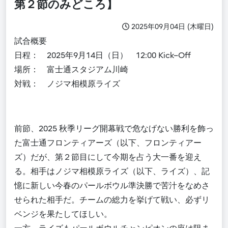
第２節のみどころ】
2025年09月04日 (木曜日)
試合概要
日程：
2025
年
9
月
14
日（日
）
12:00 Kick–Off
場所： 富士通スタジアム川崎
対戦： ノジマ相模原ライズ
前節、
2025
秋季リーグ開幕戦で危なげない勝利を飾っ
た富士通フロンティアーズ（以下、フロンティアー
ズ）だが、第２節目にして今期を占う大一番を迎え
る。相手はノジマ相模原ライズ（以下、ライズ）、記
憶に新しい今春のパールボウル準決勝で苦汁をなめさ
せられた相手だ。チームの総力を挙げて戦い
、
必ずリ
ベンジを果たしてほしい。