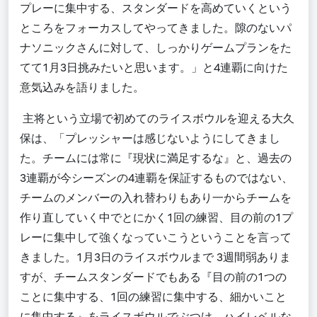
プレーに集中する、スタンダードを高めていくという
ところをフォーカスしてやってきました。隙のないパ
ナソニックさんに対して、しっかりゲームプランをた
てて1月3日挑みたいと思います。」と
4連覇に向けた
意気込みを
語りました。
主将という立場で初めてのライスボウルを迎える大久
保は、「プレッシャーは感じないようにしてきまし
た。チームには常に『現状に満足するな』と、過去の
3連覇が今シーズンの4連覇を保証するものではない、
チームのメンバーの入れ替わりもあり一からチームを
作り直していく中でとにかく1回の練習、目の前の1プ
レーに集中して強くなっていこうということを言って
きました。
1月3日のライスボウルまで 3週間
弱ありま
すが、チームスタンダードでもある『目の前の1つの
ことに集中する、1回の練習に集中する、細かいこと
に集中する』をライスボウルでぶつけ、ハイレベルな