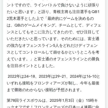
ントですので、ラインバトルで負けないように頑張り
たいと思います」と語り、青根主将も注目選手をQB
1
2
荒木選手とした上で「最終的にゲームを決めるの
は、QBのゲームメイキング。チームとして、
ディフェ
ンスとして
もそこに注力してきたので、ぜひ注目して
いただきたいと思っています。そのためには、富士通
の強力なオフェンスライン5人をどれだけディフェン
スとしてコントロールして崩せるかというところを考
えています。」と富士通のオフェンスラインとの勝負
を注目ポイントとしました。
2022年は24−18、2023年は29−21、2024年は16-10
と
いずれも接戦をフロンティアーズが制し、今年も最後
まで勝敗のわからない接戦が予想されます。
第
78
回ライスボウルは、
2025
年
1
月
3
日（金
）
15
時キ
ックオフです！フロンティアーズの日本一４連覇に向