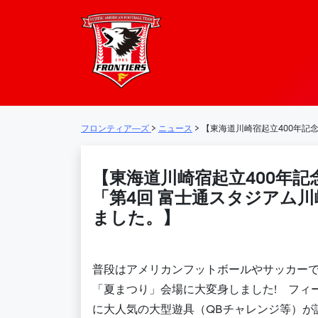
フロンティア―
メインナビゲーション
フロンティア―ズ
>
ニュース
>
【東海道川崎宿起立400年記
【東海道川崎宿起立400年記
「第4回 富士通スタジアム
ました。】
普段はアメリカンフットボールやサッカー
「夏まつり」会場に大変身しました! フィ
に大人気の大型遊具（
QBチャレンジ等
）が