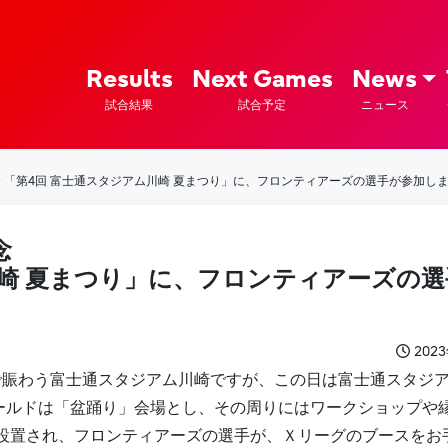
ズ – Fujitsu Sports : 富士通
Results
Next Games
News
試合結果
試合予定
ニュース
念 「第4回 富士通スタジアム川崎 夏まつり」に、フロンティアーズの選手が参加し
念
川崎 夏まつり」に、フロンティアーズの
202
で賑わう富士通スタジアム川崎ですが、この日は富士通スタジ
ールドは「盆踊り」会場とし、その周りにはワークショップや
設置され、フロンティアーズの選手が、Ｘリーグのブースをお