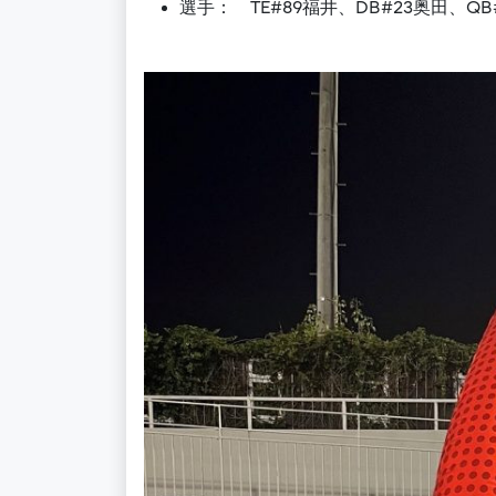
選手：
TE#89福井、DB#23奥田、QB