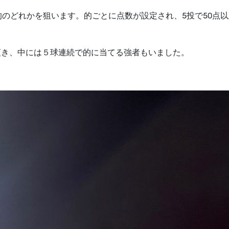
的のどれかを狙います。的ごとに点数が設定され、5投で50点
頂き、中には５球連続で的に当てる強者もいました。