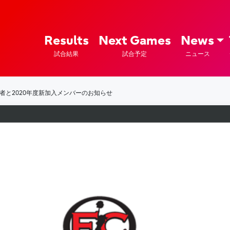
ズ – Fujitsu Sports : 富士通
Results
Next Games
News
試合結果
試合予定
ニュース
退者と2020年度新加入メンバーのお知らせ