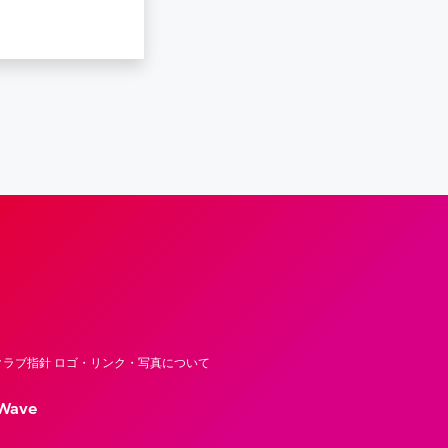
フロンティア―ズ – Fujitsu Sports : 富士
ラブ指針 ロゴ・リンク・写真について
Wave