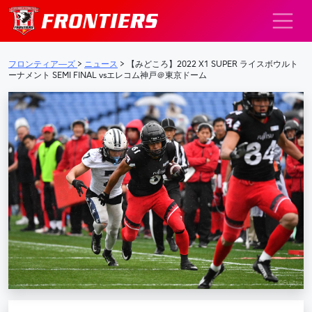
メインナビゲーション
フロンティア―ズ
>
ニュース
>
【みどころ】2022 X1 SUPER ライスボウルト
ーナメント SEMI FINAL vsエレコム神戸＠東京ドーム