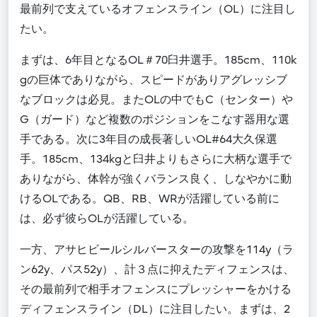
最前列で支えているオフェンスライン（OL）に注目し
たい。
まずは、6年目となるOL＃70臼井選手。185cm、110k
gの巨体でありながら、スピードがありアグレッシブ
なブロックは必見。またOLの中でもC（センター）や
G（ガード）など複数のポジションをこなす器用な選
手である。次に3年目の成長著しいOL#64大久保選
手。185cm、134kgと臼井よりもさらに大柄な選手で
ありながら、体幹が強くバランス良く、しなやかに動
けるOLである。QB、RB、WRが活躍している前に
は、必ず彼らOLが活躍している。
一方、アサヒビールシルバースターの攻撃を114y（ラ
ン62y、パス52y）、計３点に抑えたディフェンスは、
その最前列で相手オフェンスにプレッシャーをかける
ディフェンスライン（DL）に注目したい。まずは、2