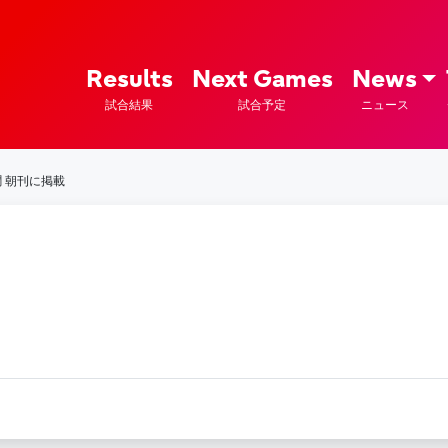
ズ – Fujitsu Sports : 富士通
Results
Next Games
News
試合結果
試合予定
ニュース
聞 朝刊に掲載