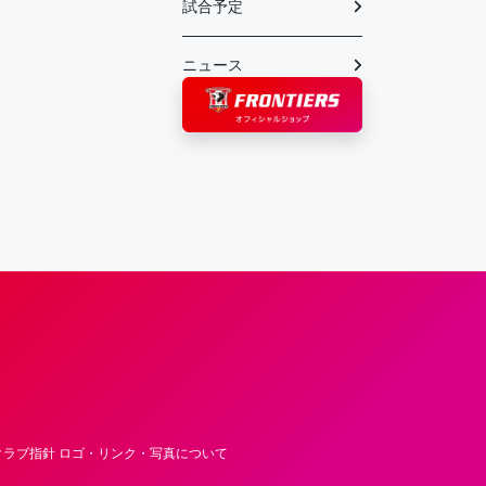
試合予定
ニュース
フロンティア―ズ – Fujitsu Sports : 富士
ラブ指針 ロゴ・リンク・写真について