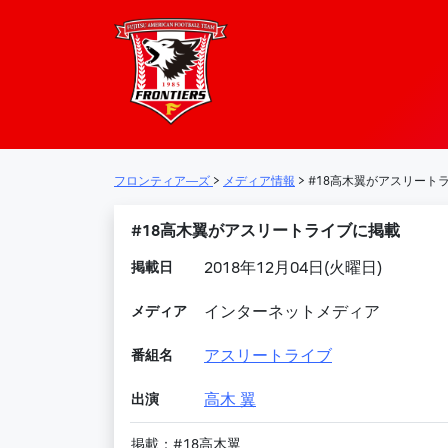
フロンティア―
メインナビゲーション
フロンティア―ズ
>
メディア情報
>
#18高木翼がアスリート
#18高木翼がアスリートライブに掲載
掲載日
2018年12月04日(火曜日)
メディア
インターネットメディア
番組名
アスリートライブ
出演
高木 翼
掲載：#18高木翼