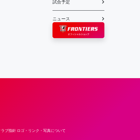
試合予定
ニュース
フロンティア―ズ – Fujitsu Sports : 富士
ラブ指針 ロゴ・リンク・写真について