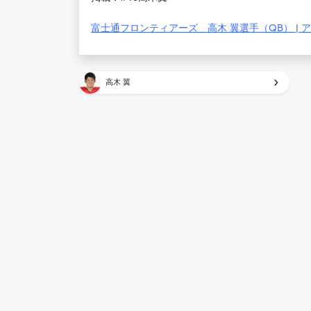
富士通フロンティアーズ 高木 翼選手（QB） | アス
高木 翼