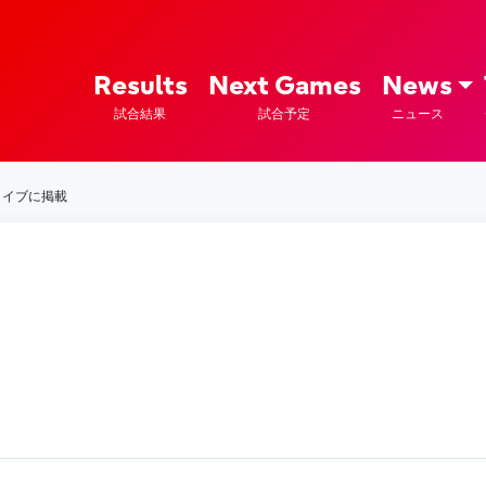
ズ – Fujitsu Sports : 富士通
Results
Next Games
News
試合結果
試合予定
ニュース
ライブに掲載