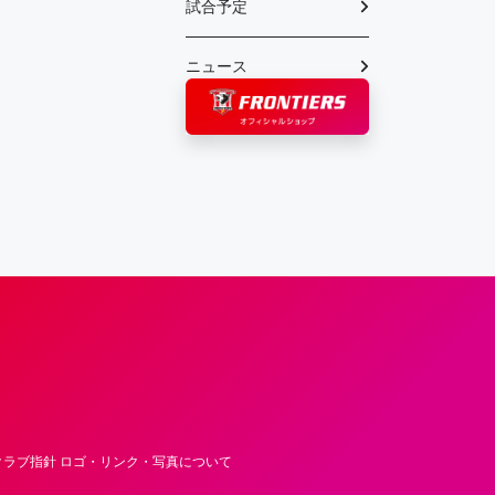
試合予定
ニュース
フロンティア―ズ – Fujitsu Sports : 富士
ラブ指針 ロゴ・リンク・写真について