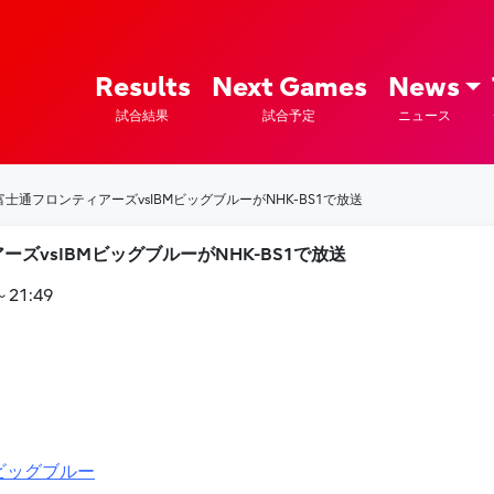
ズ – Fujitsu Sports : 富士通
Results
Next Games
News
試合結果
試合予定
ニュース
富士通フロンティアーズvsIBMビッグブルーがNHK-BS1で放送
ズvsIBMビッグブルーがNHK-BS1で放送
21:49
ビッグブルー