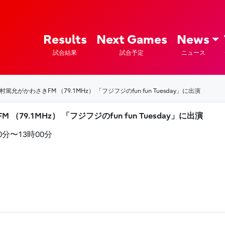
ズ – Fujitsu Sports : 富士通
Results
Next Games
News
試合結果
試合予定
ニュース
村篤允がかわさきFM （79.1MHz） 「フジフジのfun fun Tuesday」に出演
（79.1MHz） 「フジフジのfun fun Tuesday」に出演
30分〜13時00分