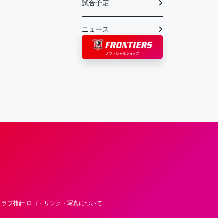
試合予定
ニュース
フロンティア―ズ – Fujitsu Sports : 富士
ラブ指針 ロゴ・リンク・写真について