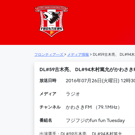
フロンティア―
メインナビゲーション
フロンティア―ズ
>
メディア情報
>
DL#59古木亮、 DL#94木
DL#59古木亮、 DL#94木村篤允がかわさきFM 
放送日時
2016年07月26日(火曜日) 12時
メディア
ラジオ
チャンネル
かわさきFM （79.1MHz）
番組名
フジフジのfun fun Tuesday
出演選手：DL#59古木亮、 DL#94木村篤允