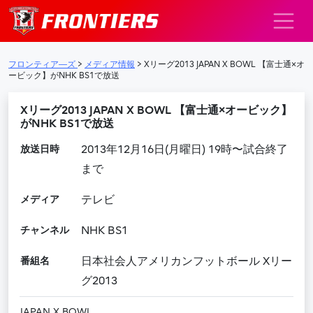
メインナビゲーション
フロンティア―ズ
>
メディア情報
>
Xリーグ2013 JAPAN X BOWL 【富士通×オ
ービック】がNHK BS1で放送
Xリーグ2013 JAPAN X BOWL 【富士通×オービック】
がNHK BS1で放送
放送日時
2013年12月16日(月曜日) 19時〜試合終了
まで
メディア
テレビ
チャンネル
NHK BS1
番組名
日本社会人アメリカンフットボール Xリー
グ2013
JAPAN X BOWL