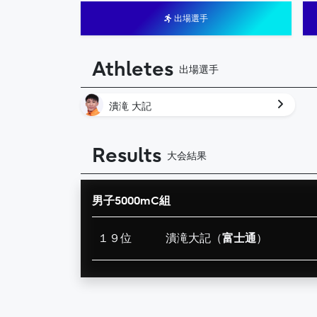
出場選手
Athletes
出場選手
潰滝 大記
Results
大会結果
男子5000mC組
１９位
潰滝大記（
富士通
）