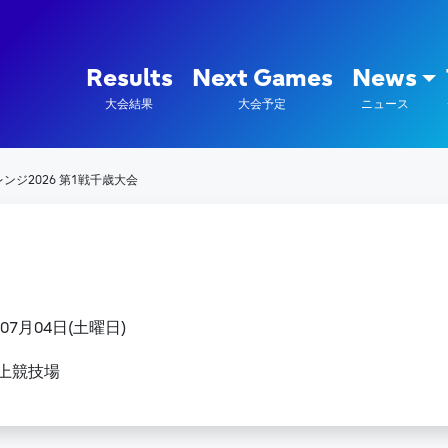
陸上競技部 – Fujitsu Sports : 富
Results
Next Games
News
大会結果
大会予定
ニュース
ジ2026 第1戦千歳大会
年07月04日(土曜日)
上競技場