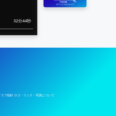
32分44秒
陸上競技部 – Fujitsu Sports : 富士通
ラブ指針 ロゴ・リンク・写真について