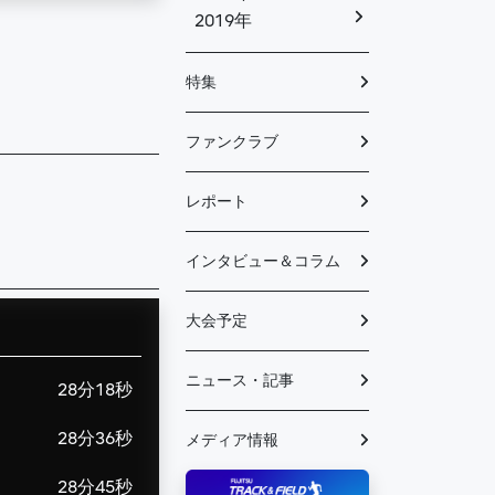
2019年
特集
ファンクラブ
レポート
インタビュー＆コラム
大会予定
ニュース・記事
28分18秒
28分36秒
メディア情報
28分45秒