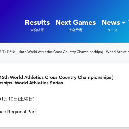
陸上競技部 – Fujitsu Sports : 富
Results
Next Games
News
大会結果
大会予定
ニュース
h World Athletics Cross Country Championships） World Athletics 
 Athletics Cross Country Championships）
hips, World Athletics Series
01月10日(土曜日)
ee Regional Park