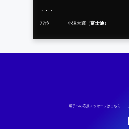
・・・
77位
小澤大輝（
富士通
）
選手への応援メッセージはこちら