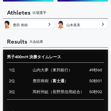
Athletes
出場選手
豊田 将樹
山本亜美
Results
大会結果
男子400mH 決勝タイムレース
1位
山内大夢（東邦銀行）
49秒60
2位
豊田将樹（
富士通
）
50秒01
3位
岡村州紘（長野県信用組合）
50秒02