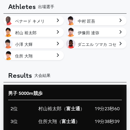
Athletes
出場選手
ベナード キメリ
中村 匠吾
村山 裕太郎
伊豫田 達弥
小澤 大輝
ダニエル ツマカ コセ
ン
住所 大翔
Results
大会結果
男子 5000m競歩
2位
村山裕太郎（
富士通
）
19分23秒60
3位
住所大翔（
富士通
）
19分38秒39