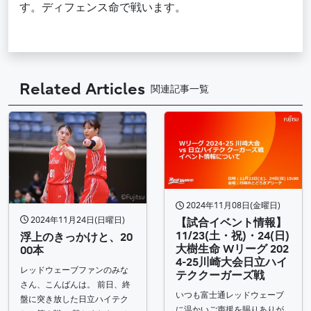
す。ディフェンス命で戦います。
Related Articles
関連記事一覧
2024年11月08日(金曜日)
2024年11月24日(日曜日)
【試合イベント情報】
11/23(土・祝)・24(日)
浮上のきっかけと、20
大樹生命 Wリーグ 202
00本
4-25川崎大会日立ハイ
レッドウェーブファンのみな
テククーガーズ戦
さん、こんばんは。 前日、終
いつも富士通レッドウェーブ
盤に突き放した日立ハイテク
に温かいご声援を賜りありが