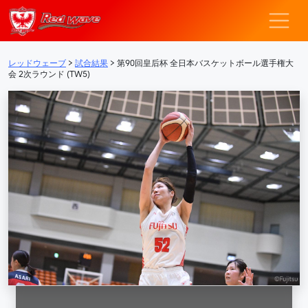
レッドウェーブ – F
メインナビゲーション
レッドウェーブ
>
試合結果
>
第90回皇后杯 全日本バスケットボール選手権大
会 2次ラウンド (TW5)