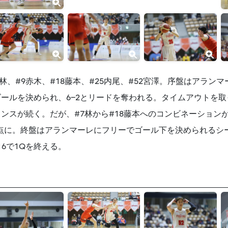
林、#9赤木、#18藤本、#25内尾、#52宮澤。序盤はアラン
ールを決められ、6−2とリードを奪われる。タイムアウトを取
ンスが続く。だが、#7林から#18藤本へのコンビネーションが
同点に。終盤はアランマーレにフリーでゴール下を決められるシ
16で1Qを終える。