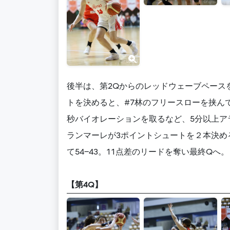
後半は、第2Qからのレッドウェーブペースを
トを決めると、#7林のフリースローを挟んで
秒バイオレーションを取るなど、5分以上ア
ランマーレが3ポイントシュートを２本決め
て54−43。11点差のリードを奪い最終Qへ。
【第4Q】