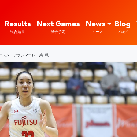
Fujitsu Sports : 富士通
Results
Next Games
News
Blog
試合結果
試合予定
ニュース
ブログ
シーズン アランマーレ 第1戦