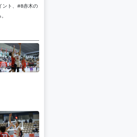
イント、#8赤木の
る。