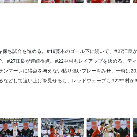
保ち試合を進める。#18藤本のゴール下に続いて、#27江良
、#27江良が連続得点。#22中村もレイアップを決める。デ
ランマーレに得点を与えない粘り強いプレーをみせ、一時は20
るなどして追い上げを見せるも、レッドウェーブも#22中村が