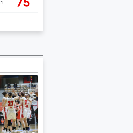
75
21