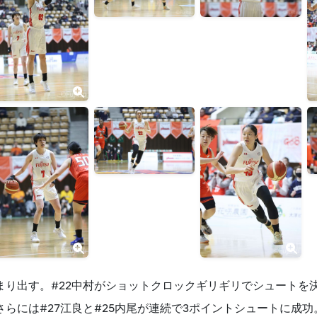
まり出す。#22中村がショットクロックギリギリでシュートを決
らには#27江良と#25内尾が連続で3ポイントシュートに成功。