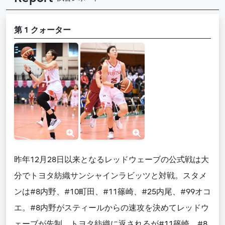
第 1 クォーター
昨年12月28日以来となるレッドウェーブの公式戦は大
分でトヨタ紡織サンシャインラビッツと対戦。スタメ
ンは#8内野、#10町田、#11篠崎、#25内尾、#99オコ
エ。#8内野がスティールからの速攻を決めてレッドウ
ェーブが先制。トヨタ紡織に返されるが#11篠崎、#8