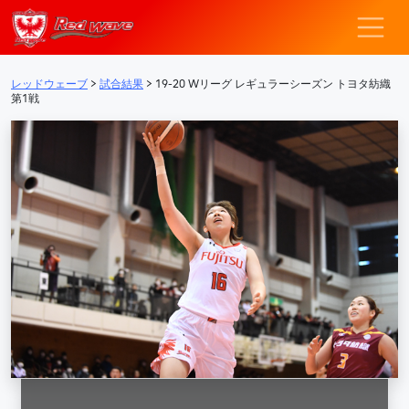
レッドウェーブ – F
メインナビゲーション
レッドウェーブ
>
試合結果
>
19-20 Wリーグ レギュラーシーズン トヨタ紡織
第1戦