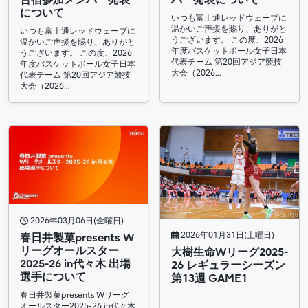
合宿参加メンバー発表
バー発表について
について
いつも富士通レッドウェーブに
温かいご声援を賜り、ありがと
いつも富士通レッドウェーブに
うございます。 この度、2026
温かいご声援を賜り、ありがと
年度バスケットボール女子日本
うございます。 この度、2026
代表チーム 第20回アジア競技
年度バスケットボール女子日本
大会（2026…
代表チーム 第20回アジア競技
大会（2026…
2026年03月06日(金曜日)
2026年01月31日(土曜日)
春⽇井製菓presents W
リーグオールスター
大樹生命Wリーグ2025-
2025-26 in代々木 出場
26 レギュラーシーズン
選手について
第13週 GAME1
春⽇井製菓presents Wリーグ
オールスター2025-26 in代々木