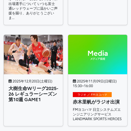
出場選手について いつも富士
通レッドウェーブに温かいご声
援を賜り、ありがとうござい
ま…
2025年12月20日(土曜日)
2025年11月09日(日曜日)
15:30~16:00
大樹生命Wリーグ2025-
26 レギュラーシーズン
ラジオ ／ FMヨコハマ
第10週 GAME1
赤木里帆がラジオ出演
FMヨコハマ 日立システムズエ
ンジニアリングサービス
LANDMARK SPORTS HEROES