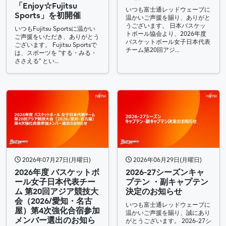
「Enjoy☆Fujitsu
いつも富士通レッドウェーブに
Sports」を初開催
温かいご声援を賜り、ありがと
うございます。 日本バスケッ
いつもFujitsu Sportsに温かい
トボール協会より、2026年度
ご声援をいただき、ありがとう
バスケットボール女子日本代表
ございます。 Fujitsu Sportsで
チーム第20回アジ…
は、スポーツを “する・みる・
ささえる” とい…
2026年07月27日(月曜日)
2026年06月29日(月曜日)
2026年度 バスケットボ
2026-27シーズンキャ
ール女子日本代表チー
プテン ・副キャプテン
ム 第20回アジア競技大
決定のお知らせ
会（2026/愛知・名古
いつも富士通レッドウェーブに
屋）第4次強化合宿参加
温かいご声援を賜り、誠にあり
メンバー選出のお知ら
がとうございます。 2026-27シ