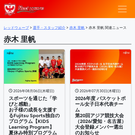
レッドウェーブ – F
メインナビゲーション
レッドウェーブ
>
選手・スタッフ紹介
>
赤木 里帆
>
赤木 里帆 関連ニュース
赤木 里帆
2026年08月06日(木曜日)
2026年07月30日(木曜日)
スポーツを通じた「学
2026年度 バスケットボ
びと感動」
ール女子日本代表チー
お子様の成長を支援す
ム
るFujitsu Sports独自の
第20回アジア競技大会
プログラム【KIDS
（2026/愛知・名古屋）
Learning Program】
大会登録メンバー選出
夏休み特別プログラム
のお知らせ