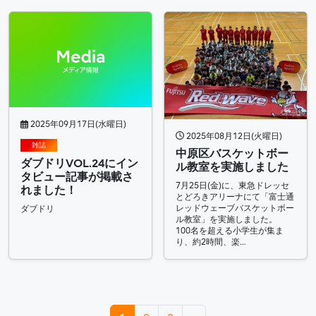
2025年09月17日(水曜日)
2025年08月12日(火曜日)
雑誌
中原区バスケットボー
ダブドリVOL.24にイン
ル教室を実施しました
タビュー記事が掲載さ
7月25日(金)に、東急ドレッセ
れました！
とどろきアリーナにて「富士通
レッドウェーブバスケットボー
ダブドリ
ル教室」を実施しました。
100名を超える小学生が集ま
り、約2時間、楽…
投稿ナビゲーション