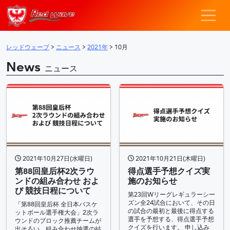
レッドウェーブ – F
メインナビゲーション
レッドウェーブ
>
ニュース
>
2021年
>
10月
News
ニュース
2021年10月27日(水曜日)
2021年10月21日(木曜日)
第88回皇后杯2次ラウ
得点選手予想クイズ実
ンドの組み合わせ およ
施のお知らせ
び 競技日程について
第23回Wリーグレギュラーシー
ズン全24試合において、その日
「第88回皇后杯 全日本バスケ
の試合の最初と最後に得点する
ットボール選手権大会」2次ラ
選手を予想する、得点選手予想
ウンドのブロック推薦チームが
クイズを行います。 申し込み
出そろい、組み合わせ抽選の結