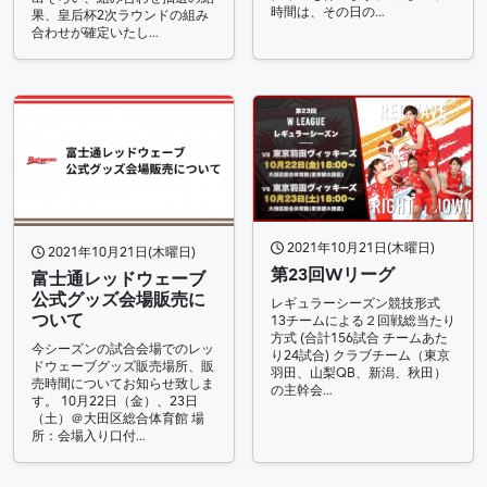
時間は、その日の…
果、皇后杯2次ラウンドの組み
合わせが確定いたし…
2021年10月21日(木曜日)
2021年10月21日(木曜日)
第23回Wリーグ
富士通レッドウェーブ
公式グッズ会場販売に
レギュラーシーズン競技形式
ついて
13チームによる２回戦総当たり
方式 (合計156試合 チームあた
今シーズンの試合会場でのレッ
り24試合) クラブチーム（東京
ドウェーブグッズ販売場所、販
羽田、山梨QB、新潟、秋田）
売時間についてお知らせ致しま
の主幹会…
す。 10月22日（金）、23日
（土）＠大田区総合体育館 場
所：会場入り口付…