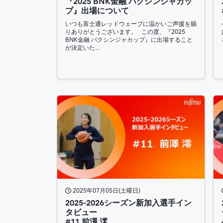
『2025 BNK金融 パクシンジャカッ
プ』出場について
いつも富士通レッドウェーブに温かいご声援を賜
りありがとうございます。 この度、『2025
BNK金融 パクシンジャカップ』に出場すること
が決定いた…
2025年07月05日(土曜日)
2025-2026シーズン新加入選手イン
タビュー
#11 前澤 澪