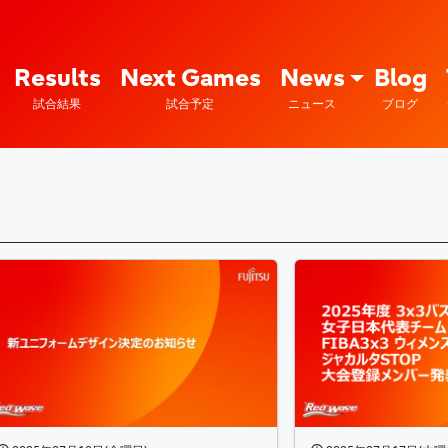
Fujitsu Sports : 富士通
Results
Next Games
News
Blog
試合結果
試合予定
ニュース
ブログ