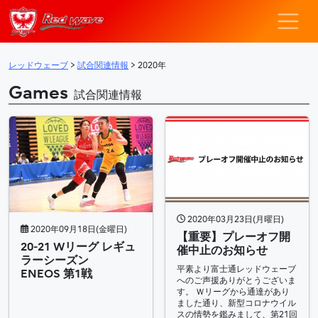
レッドウェーブ – F
メインナビゲーション
レッドウェーブ
>
試合関連情報
>
2020年
Games
試合関連情報
2020年03月23日(月曜日)
2020年09月18日(金曜日)
【重要】プレーオフ開
20-21 Wリーグ レギュ
催中止のお知らせ
ラーシーズン
平素より富士通レッドウェーブ
ENEOS 第1戦
へのご声援ありがとうございま
す。 Ｗリーグから通達があり
ました通り、新型コロナウイル
スの情勢を鑑みまして、第21回