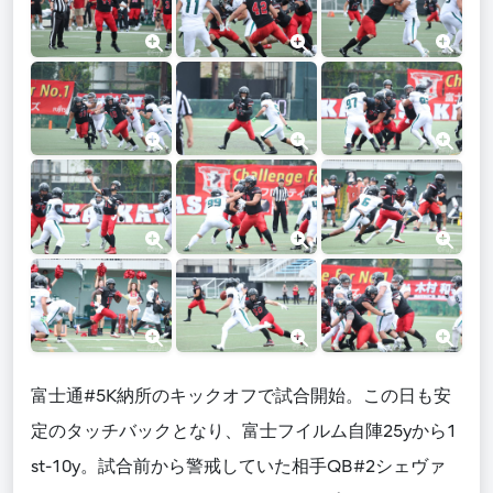
富士通#5K納所のキックオフで試合開始。この日も安
定のタッチバックとなり、富士フイルム自陣25yから1
st-10y。試合前から警戒していた相手QB#2シェヴァ