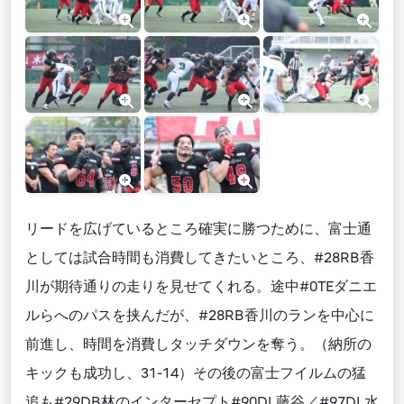
リードを広げているところ確実に勝つために、富士通
としては試合時間も消費してきたいところ、#28RB香
川が期待通りの走りを見せてくれる。途中#0TEダニエ
ルらへのパスを挟んだが、#28RB香川のランを中心に
前進し、時間を消費しタッチダウンを奪う。（納所の
キックも成功し、31-14）その後の富士フイルムの猛
追も#29DB林のインターセプト#90DL藤谷／#97DL水