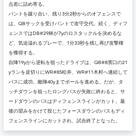
点差に詰め寄る。
パントを蹴り合い、残り3分2秒からのオフェンスで
は、QBサックを受けパントで攻守交代。続く、ディフ
ェンスではDB#29林が7yのロスタックルを決めるな
ど、気迫溢れるプレーで、1分33秒を残し再び攻撃権
を獲得する。
自陣19yから逆転を狙ったドライブは、QB#8濱口の21
yランを皮切りにWR#85松井、WR#11木村へ連続して
パスに成功。敵陣40yまでボールを進める。だが、タ
ッチダウンを狙ったロングパスが失敗に終わると、サ
ードダウンのパスはディフェンスラインがカット。最
後の望みをかけて投じたフォースダウンのパスもディ
フェンスラインにカットされ、試合終了となった。