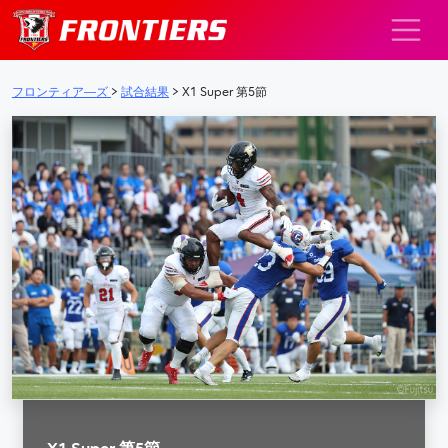
メインナビゲーション
フロンティア―ズ
>
試合結果
>
X1 Super 第5節