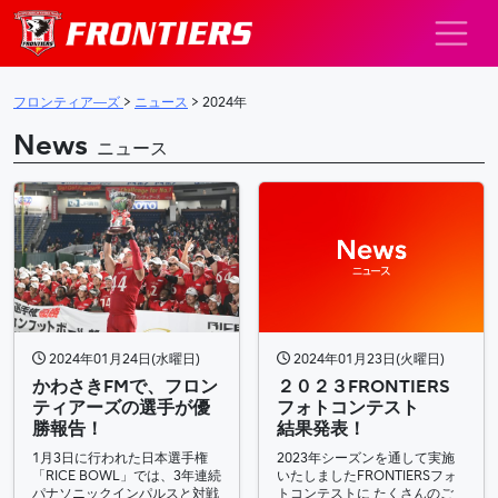
メインナビゲーション
フロンティア―ズ
>
ニュース
>
2024年
News
ニュース
2024年01月24日(水曜日)
2024年01月23日(火曜日)
かわさきFMで、フロン
２０２３FRONTIERS
ティアーズの選手が優
フォトコンテスト
勝報告！
結果発表！
1月3日に行われた日本選手権
2023年シーズンを通して実施
「RICE BOWL」では、3年連続
いたしましたFRONTIERSフォ
パナソニックインパルスと対戦
トコンテストに たくさんのご