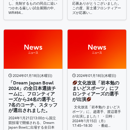
し、先制するものの同点に追い
応募ありがとうございました。
つかれる厳しい試合展開の中、
この度、富士通フロンティアー
WR#84…
ズが応募い…
2024年01月18日(木曜日)
2024年01月18日(木曜日)
「Dream Japan Bowl
文化放送「岩本勉の
2024」の全日本選抜チ
まいどスポーツ」にフ
ームに、フロンティア
ロンティアーズの選手
ーズから24名の選手と
が出演
7名のコーチ、スタッフ
文化放送「岩本勉の まいどス
が選出されました。
ポーツ」に、趙選手、渡辺選手
が出演しました！ ・日時：
2024年1月21日13:00から国立
2024年1月15日（月）
競技場で開催される、Dream
17:45~18:30 ・番組…
Japan Bowlに出場する全日本