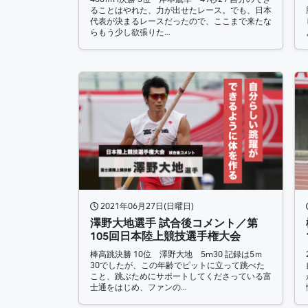
ることはやれた、力が出せたレース。でも、日本
代表が決まるレースだったので、ここまで来たな
らもう少し欲張りた…
2021年06月27日(日曜日)
澤野大地選手 試合後コメント／第
105回日本陸上競技選手権大会
棒高跳決勝 10位 澤野大地 5m30 記録は5ｍ
30でしたが、この年齢でピットに立って跳べた
こと、跳ぶためにサポートしてくださっている富
士通をはじめ、ファンの…