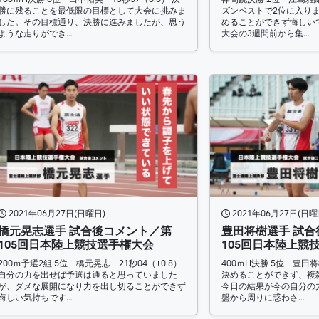
勝に残ることを最低限の目標として大会に挑みま
ズンベストで2位に入り
した。その目標通り、決勝に進みましたが、思う
めることができず悔しい
ような走りができ…
大会の3週間前から集…
2021年06月27日(日曜日)
2021年06月27日(日曜
橋元晃志選手 試合後コメント／第
豊田将樹選手 試
105回日本陸上競技選手権大会
105回日本陸上競
200ｍ予選2組 5位 橋元晃志 21秒04（+0.8）
400ｍH決勝 5位 豊田将
自分の力を出せば予選は通ると思っていました
決めることができず、複
が、ダメな展開になり力を出し切ることができず
今日の結果が今の自分の
悔しい気持ちです…
盤から周りに惑わさ…