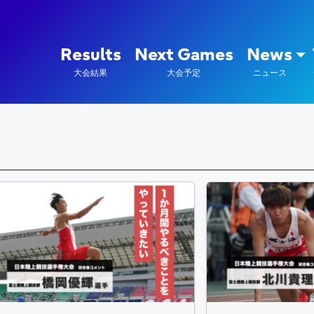
陸上競技部 – Fujitsu Sports : 富
Results
Next Games
News
大会結果
大会予定
ニュース