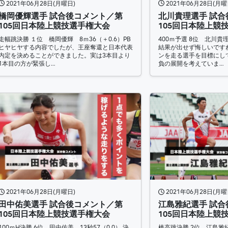
2021年06月28日(月曜日)
2021年06月28日(月曜
橋岡優輝選手 試合後コメント／第
北川貴理選手 試
105回日本陸上競技選手権大会
105回日本陸上競
走幅跳決勝 １位 橋岡優輝 8ｍ36（＋0.6）PB
400ｍ予選 8位 北川貴理
ヒヤヒヤする内容でしたが、王座奪還と日本代表
結果が出せず悔しいです
内定を決めることができました。実は3本目より
ンを走る選手を目標にし
1本目の方が緊張し…
負の展開を考えていま…
2021年06月28日(月曜日)
2021年06月28日(月曜
田中佑美選手 試合後コメント／第
江島雅紀選手 試
105回日本陸上競技選手権大会
105回日本陸上競
100ｍH決勝 6位 田中佑美 13秒57（0.0） 決
棒高跳決勝 2位 江島雅紀