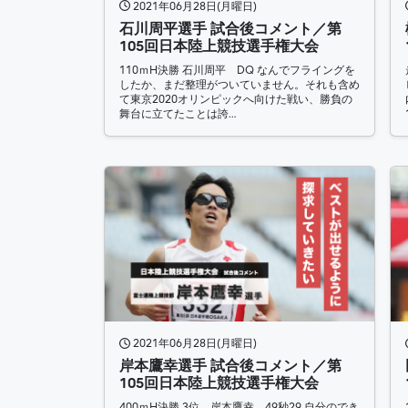
2021年06月28日(月曜日)
石川周平選手 試合後コメント／第
105回日本陸上競技選手権大会
110ｍH決勝 石川周平 DQ なんでフライングを
したか、まだ整理がついていません。それも含め
て東京2020オリンピックへ向けた戦い、勝負の
舞台に立てたことは誇…
2021年06月28日(月曜日)
岸本鷹幸選手 試合後コメント／第
105回日本陸上競技選手権大会
400ｍH決勝 3位 岸本鷹幸 49秒29 自分のでき