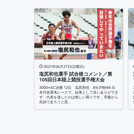
2021年06月27日(日曜日)
塩尻和也選手 試合後コメント／第
105回日本陸上競技選手権大会
3000mSC決勝 12位 塩尻和也 8分39秒84 日
本代表選考レースで、結果として良い走りができ
ず、代表を逃したのは悔しい限りです。序盤から
先頭で走ろうと思…
投稿ナビゲーション