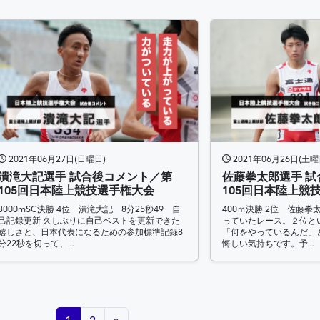
2021年06月27日(日曜日)
2021年06月26日(土曜
潰滝大記選手 試合後コメント／第
佐藤拳太郎選手 
105回日本陸上競技選手権大会
105回日本陸上競
3000mSC決勝 4位 潰滝大記 8分25秒49 自
400ｍ決勝 2位 佐藤拳太
己記録更新 久しぶりに自己ベストを更新できた
っていたレース。２位と
嬉しさと、日本代表になるための参加標準記録8
「何をやっているんだ」
分22秒を切って、…
悔しい気持ちです。予…