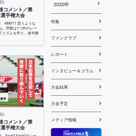
日)
2020年
合後コメント／第
技選手権大会
特集
 48秒11 思うような
ね。序盤は1つ外のレー
てリズムを作り、後半勝
ファンクラブ
レポート
インタビュー＆コラム
大会結果
大会予定
日)
メディア情報
合後コメント／第
技選手権大会
 5m60 5m60のシー