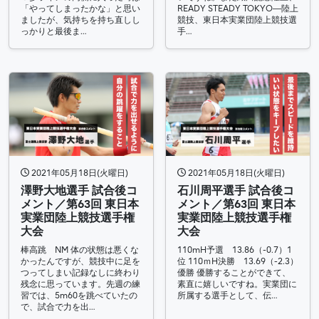
「やってしまったかな」と思い
READY STEADY TOKYO―陸上
ましたが、気持ちを持ち直しし
競技、東日本実業団陸上競技選
っかりと最後ま…
手…
2021年05月18日(火曜日)
2021年05月18日(火曜日)
澤野大地選手 試合後コ
石川周平選手 試合後コ
メント／第63回 東日本
メント／第63回 東日本
実業団陸上競技選手権
実業団陸上競技選手権
大会
大会
棒高跳 NM 体の状態は悪くな
110mH予選 13.86（-0.7）1
かったんですが、競技中に足を
位 110ｍH決勝 13.69（-2.3）
つってしまい記録なしに終わり
優勝 優勝することができて、
残念に思っています。先週の練
素直に嬉しいですね。実業団に
習では、5m60を跳べていたの
所属する選手として、伝…
で、試合で力を出…