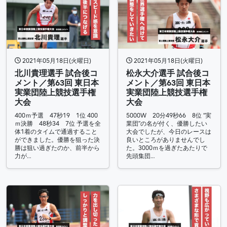
2021年05月18日(火曜日)
2021年05月18日(火曜日)
北川貴理選手 試合後コ
松永大介選手 試合後コ
メント／第63回 東日本
メント／第63回 東日本
実業団陸上競技選手権
実業団陸上競技選手権
大会
大会
400ｍ予選 47秒19 1位 400
5000W 20分49秒66 8位 “実
ｍ決勝 48秒34 7位 予選を全
業団”の名が付く、優勝したい
体1着のタイムで通過すること
大会でしたが、今日のレースは
ができました。優勝を狙った決
良いところがありませんでし
勝は狙い過ぎたのか、前半から
た。3000ｍを過ぎたあたりで
力が…
先頭集団…