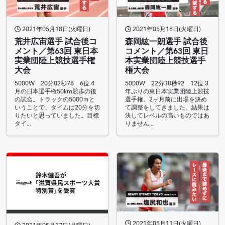
2021年05月18日(火曜日)
2021年05月18日(火曜日)
荒井広宙選手 試合後コ
森岡紘一朗選手 試合後
メント／第63回 東日本
コメント／第63回 東日
実業団陸上競技選手権
本実業団陸上競技選手
大会
権大会
5000W 20分02秒78 6位 4
5000W 22分30秒92 12位 3
月の日本選手権50km競歩の後
年ぶりの東日本実業団陸上競技
の試合。トラックの5000ｍと
選手権。2ヶ月前に出場を決め
いうことで、タイムは20分を切
て調整をしてきました。結果は
りたいと思っていました。目標
決してレベルの高いものではあ
タイ…
りません…
2021年05月11日(火曜日)