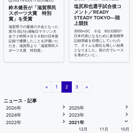
2021年05月17日(月曜日)
塩尻和也選手試合後コ
鈴木健吾が「滋賀県民
メント／READY
スポーツ大賞 特別
STEADY TOKYO―陸
賞」を受賞
上競技
滋賀県での最後の大会となった
3000mSC ６位 8分32秒51
第76 回びわ湖毎日マラソン大
日本代表になるために参加標準
会で２時間４分５６秒の日本新
記録突破を目標にしていたの
記録で優勝したことを評価いた
で、タイムも順位も悔しい結果
だき、滋賀県より「滋賀県民ス
となりました。前の方でレース
ポーツ大賞 特別賞…
を進めたいと…
投稿ナビゲーション
«
1
2
3
»
ニュース・記事
2026年
2025年
2024年
2023年
2022年
2021年
12月
11月
10月