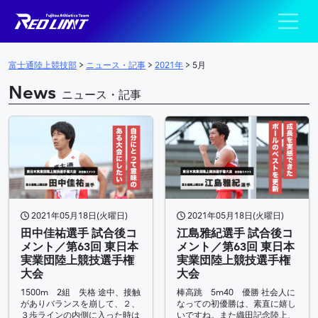
陸上競技部 – Fujits
メインナビゲーション
富士通陸上競技部
>
ニュース・記事
>
2021年
>
5月
News
ニュース・記事
2021年05月18日(火曜日)
2021年05月18日(火曜日)
田中佳祐選手 試合後コ
江島雅紀選手 試合後コ
メント／第63回 東日本
メント／第63回 東日本
実業団陸上競技選手権
実業団陸上競技選手権
大会
大会
1500m 2組 失格 途中、接触
棒高跳 5m40 優勝 社会人に
がありバランスを崩して、２、
なっての初優勝は、素直に嬉し
３歩ラインの内側に入った時は
いですね。また織田記念陸上、