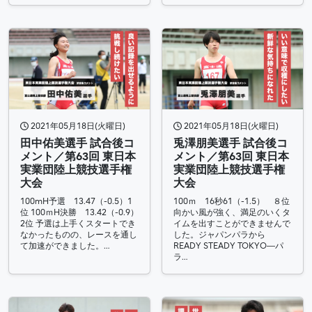
2021年05月18日(火曜日)
2021年05月18日(火曜日)
田中佑美選手 試合後コ
兎澤朋美選手 試合後コ
メント／第63回 東日本
メント／第63回 東日本
実業団陸上競技選手権
実業団陸上競技選手権
大会
大会
100mH予選 13.47（-0.5）1
100ｍ 16秒61（-1.5） ８位
位 100ｍH決勝 13.42（-0.9）
向かい風が強く、満足のいくタ
2位 予選は上手くスタートでき
イムを出すことができませんで
なかったものの、レースを通し
した。ジャパンパラから
て加速ができました。…
READY STEADY TOKYO―パ
ラ…