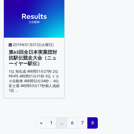
2019年01月01日(火曜日)
第63回全日本実業団対
抗駅伝競走大会（ニュ
ーイヤー駅伝）
1位 旭化成 4時間51分27秒 2位
MHPS 4時間51分31秒 3位 トヨ
タ自動車 4時間52分34秒 … 4位
富士通 4時間53分17秒個人成績
1区 …
投稿ナビゲーション
«
1
…
6
7
8