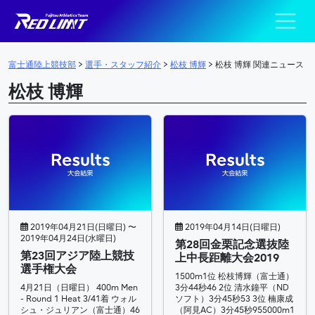
陸上競技部 – Fujits
メインナビゲーション
富士通陸上競技部
>
選手・スタッフ紹介
>
松枝 博輝
>
松枝 博輝 関連ニュース
松枝 博輝
2019年04月21日(日曜日) 〜
2019年04月14日(日曜日)
2019年04月24日(水曜日)
第28回金栗記念選抜陸
第23回アジア陸上競技
上中長距離大会2019
選手権大会
1500m1位 松枝博輝（富士通）
4月21日（日曜日） 400m Men
3分44秒46 2位 清水鐘平（ND
- Round 1 Heat 3/41着 ウォル
ソフト）3分45秒53 3位 楠康成
シュ・ジュリアン（富士通）46
（阿見AC）3分45秒955000m1