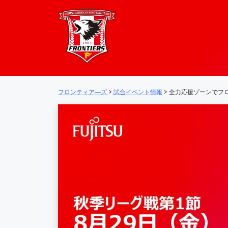
フロンティア―
メインナビゲーション
フロンティア―ズ
>
試合イベント情報
>
全力応援ゾーンでフ