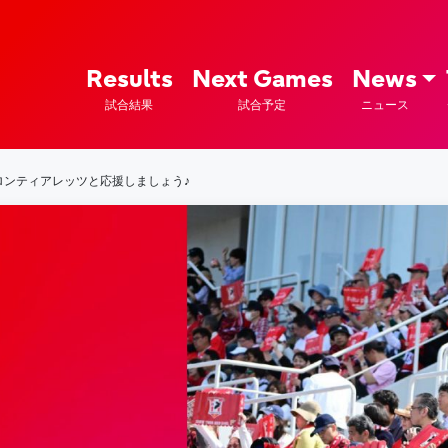
ズ – Fujitsu Sports : 富士通
Results
Next Games
News
試合結果
試合予定
ニュース
ロンティアレッツと応援しましょう♪